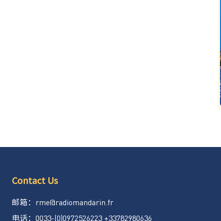
Contact Us
rme@radiomandarin.fr
邮箱：
0033-(0)0972526223 +33782980636
电话：