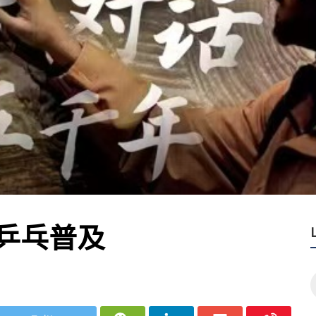
特为旅法大熊猫送行
乒乓普及