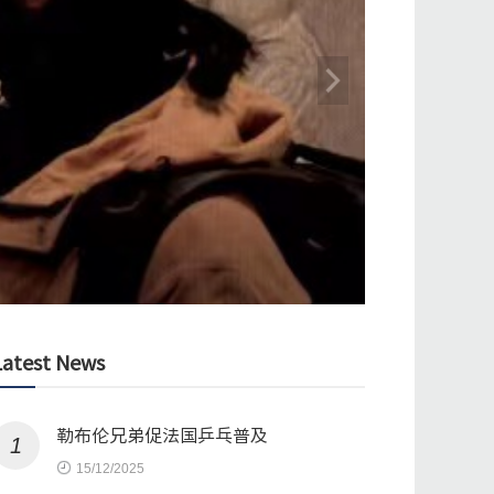
时空
Latest News
勒布伦兄弟促法国乒乓普及
1
15/12/2025