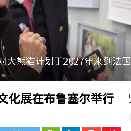
认证70款勃艮第IGP葡萄酒，
文化展在布鲁塞尔举行