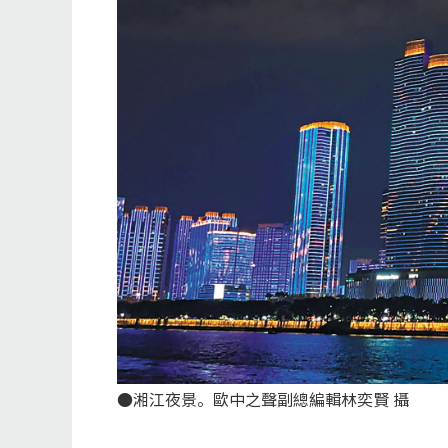
●湘江夜景。歐中之聲副總編輯林奕賢 攝