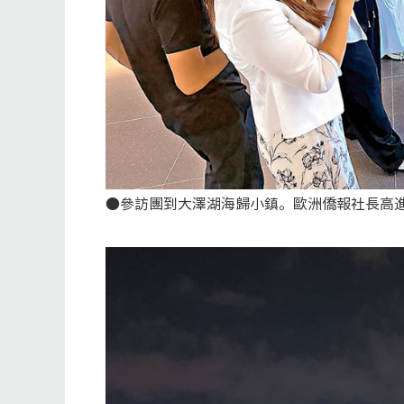
●參訪團到大澤湖海歸小鎮。歐洲僑報社長高進