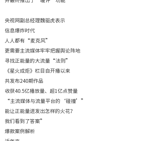
并最终推出了‘暖评’功能”
央视网副总经理魏驱虎表示
信息爆炸时代
人人都有“麦克风”
更需要主流媒体牢牢把握舆论阵地
寻找正能量的大流量“法则”
《星火成炬》栏目自开播以来
共发布240期作品
收获40.5亿播放量、超1亿点赞量
“主流媒体与流量平台的‘碰撞’”
能让正能量迸发出怎样的火花？
我们看到了答案”
爆款案例解析